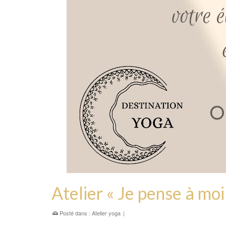
Atelier « Je pense à mo
Posté dans :
Atelier yoga
|