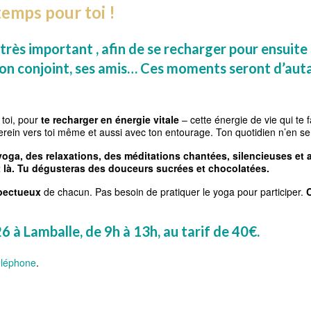
emps pour toi !
 très important , afin de se recharger pour ensuite
 son conjoint, ses amis… Ces moments seront d’autan
 toi, pour
te recharger en énergie vitale
– cette énergie de vie qui te fa
serein vers toi même et aussi avec ton entourage. Ton quotidien n’en s
 yoga, des relaxations, des méditations chantées, silencieuses et
 là. Tu dégusteras des douceurs sucrées et chocolatées.
pectueux
de chacun. Pas besoin de pratiquer le yoga pour participer.
C
26 à Lamballe, de 9h à 13h, au tarif de 40€.
léphone
.